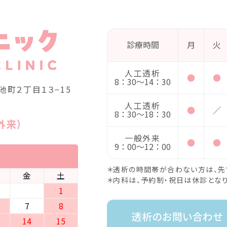
診療時間
月
火
人工透析
●
●
8：30〜14：30
町２丁⽬１３−15
人工透析
●
／
8：30〜18：30
外来）
一般外来
●
●
9：00〜12：00
＊透析の時間帯が合わない方は、先
金
土
＊内科は、予約制・祝日は休診となり
1
7
8
14
15