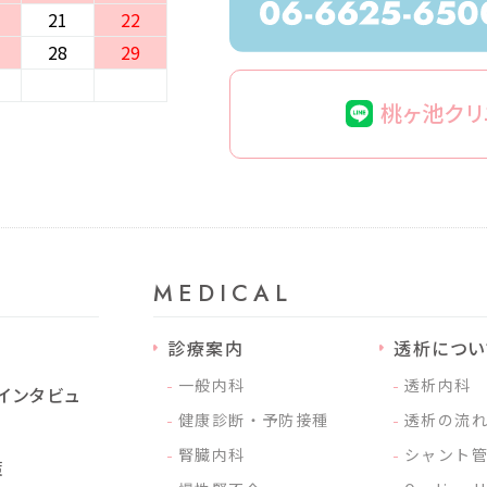
21
22
28
29
桃ヶ池クリ
MEDICAL
診療案内
透析につい
⼀般内科
透析内科
インタビュ
健康診断・予防接種
透析の流
腎臓内科
シャント
策