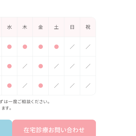
水
木
金
土
日
祝
●
●
●
●
／
／
●
／
●
／
／
／
●
／
●
／
／
／
ずは一度ご相談ください。
ます。