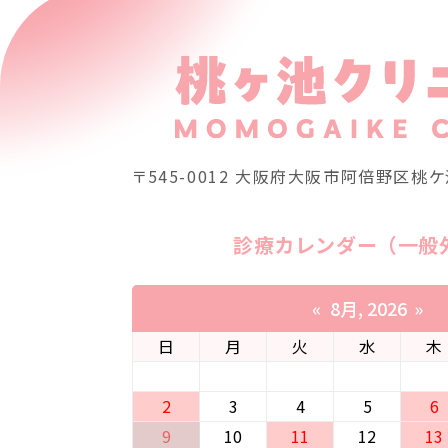
〒545-0012
⼤阪府⼤阪市阿倍野区桃ケ池
診療カレンダー（一般
«
8月, 2026
»
日
月
火
水
木
2
3
4
5
6
9
10
11
12
13