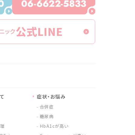
公式LINE
ニック
て
症状・お悩み
合併症
れ
糖尿病
管理
HbA1cが⾼い