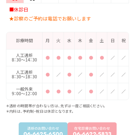
■休診日
★診察のご予約は電話でお願いします
診療時間
月
火
水
木
金
土
日
祝
人工透析
●
●
●
●
●
●
／
／
8：30〜14：30
人工透析
●
／
●
／
●
／
／
／
8：30〜18：30
一般外来
●
●
●
／
●
／
／
／
9：00〜12：00
＊透析の時間帯が合わない方は、先ずは一度ご相談ください。
＊内科は、予約制・祝日は休診となります。