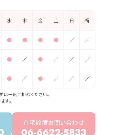
水
木
金
土
日
祝
●
●
●
●
／
／
●
／
●
／
／
／
●
／
●
／
／
／
ずは一度ご相談ください。
ます。