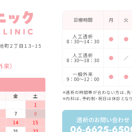
診療時間
月
火
人工透析
●
●
8：30〜14：30
町２丁⽬１３−15
人工透析
●
／
8：30〜18：30
外来）
一般外来
●
●
9：00〜12：00
＊透析の時間帯が合わない方は、先
金
土
＊内科は、予約制・祝日は休診となり
1
7
8
14
15
21
22