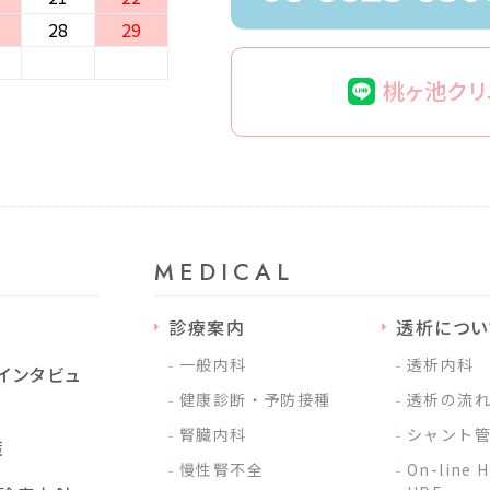
28
29
桃ヶ池クリ
MEDICAL
診療案内
透析につい
⼀般内科
透析内科
インタビュ
健康診断・予防接種
透析の流
腎臓内科
シャント
策
慢性腎不全
On-line H