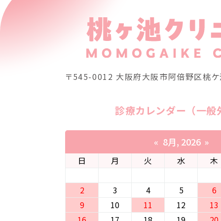
〒545-0012
⼤阪府⼤阪市阿倍野区桃ケ池
診療カレンダー（一般
«
8月, 2026
»
日
月
火
水
木
2
3
4
5
6
9
10
11
12
13
16
17
18
19
20