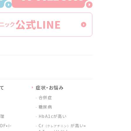
公式LINE
ニック
て
症状・お悩み
合併症
れ
糖尿病
管理
HbA1cが⾼い
DF•i-
Cr
が⾼い•
（クレアチニン）